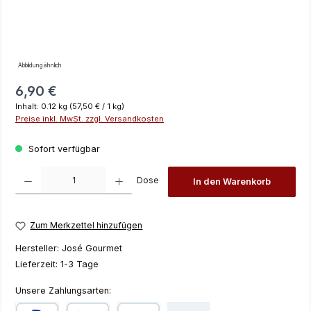
Abbildung ähnlich
Regulärer Preis:
6,90 €
Inhalt:
0.12 kg
(57,50 € / 1 kg)
Preise inkl. MwSt. zzgl. Versandkosten
Sofort verfügbar
Produkt Anzahl: Gib den gewünschten Wert ein oder benutze die Schaltfläch
Dose
In den Warenkorb
Zum Merkzettel hinzufügen
Hersteller:
José Gourmet
Lieferzeit:
1-3 Tage
Unsere Zahlungsarten: