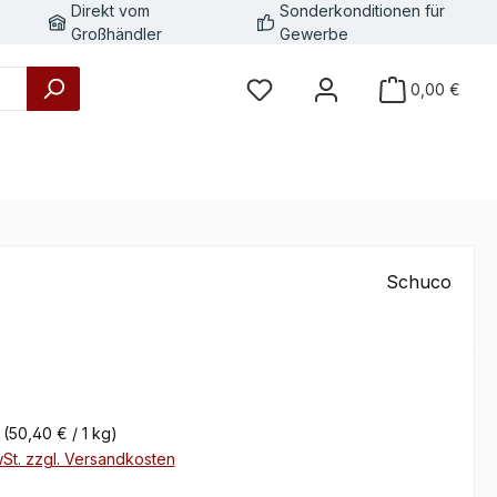
Direkt vom
Sonderkonditionen für
Großhändler
Gewerbe
0,00 €
Schuco
eis:
g
(50,40 € / 1 kg)
wSt. zzgl. Versandkosten