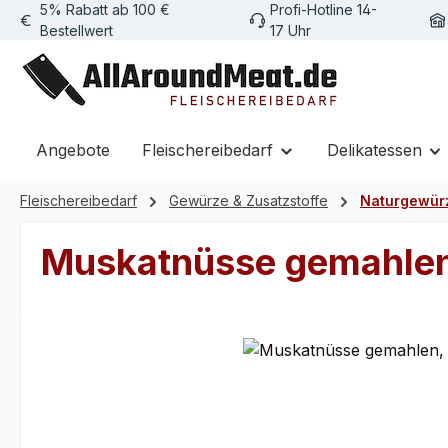
5% Rabatt ab 100 €
Profi-Hotline 14-
m Hauptinhalt springen
Zur Suche springen
Zur Hauptnavigation springen
Bestellwert
17 Uhr
Angebote
Fleischereibedarf
Delikatessen
Fleischereibedarf
Gewürze & Zusatzstoffe
Naturgewür
Muskatnüsse gemahlen
Bildergalerie überspringen