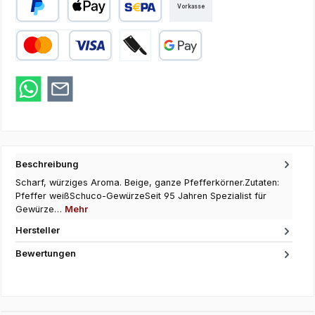
Vorkasse
PayPal
Apple Pay
SEPA Lastschrift
Kredit- oder Debitkarte
Zahlung bei Abholung
Google Pay
Beschreibung
Scharf, würziges Aroma. Beige, ganze Pfefferkörner.Zutaten:
Pfeffer weißSchuco-GewürzeSeit 95 Jahren Spezialist für
Gewürze…
Mehr
Hersteller
Bewertungen