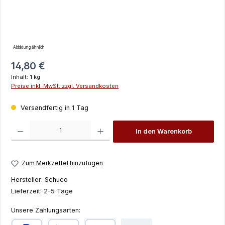
Abbildung ähnlich
Regulärer Preis:
14,80 €
Inhalt:
1 kg
Preise inkl. MwSt. zzgl. Versandkosten
Versandfertig in 1 Tag
Produkt Anzahl: Gib den gewünschten Wert ein oder benutze die Schaltfläch
In den Warenkorb
Zum Merkzettel hinzufügen
Hersteller:
Schuco
Lieferzeit:
2-5 Tage
Unsere Zahlungsarten: