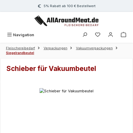
Zum Hauptinhalt springen
5% Rabatt ab 100 € Bestellwert
Navigation
Fleischereibedarf
Verpackungen
Vakuumverpackungen
Siegelrandbeutel
Schieber für Vakuumbeutel
Bildergalerie überspringen