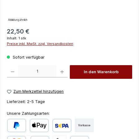
Abbildung ähnlich
Regulärer Preis:
22,50 €
Inhalt:
1 stk
Preise inkl. MwSt. zzgl. Versandkosten
Sofort verfügbar
Produkt Anzahl: Gib den gewünschten Wert ein oder benutze die Schaltfläch
In den Warenkorb
Zum Merkzettel hinzufügen
Lieferzeit:
2-5 Tage
Unsere Zahlungsarten:
Vorkasse
PayPal
Apple Pay
SEPA Lastschrift