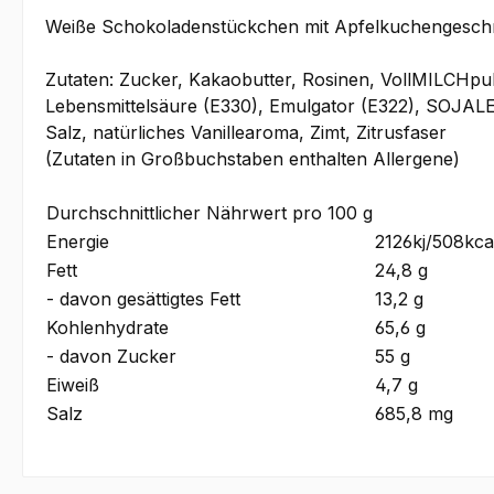
Weiße Schokoladenstückchen mit Apfelkuchengeschm
Zutaten: Zucker, Kakaobutter, Rosinen, VollMILCHp
Lebensmittelsäure (E330), Emulgator (E322), SOJALEC
Salz, natürliches Vanillearoma, Zimt, Zitrusfaser
(Zutaten in Großbuchstaben enthalten Allergene)
Durchschnittlicher Nährwert pro 100 g
Energie
2126kj/508kca
Fett
24,8 g
- davon gesättigtes Fett
13,2 g
Kohlenhydrate
65,6 g
- davon Zucker
55 g
Eiweiß
4,7 g
Salz
685,8 mg