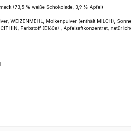
ack (73,5 % weiße Schokolade, 3,9 % Apfel)
ulver, WEIZENMEHL, Molkenpulver (enthält MILCH), Sonnen
ITHIN, Farbstoff (E160a) , Apfelsaftkonzentrat, natürlic
l