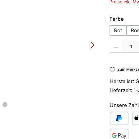
Preise inkl. M
auswä
Farbe
Rot
Ro
Produkt Anzah
Zum Merkze
Hersteller:
G
Lieferzeit:
1-
Unsere Zahl
PayPal
Ap