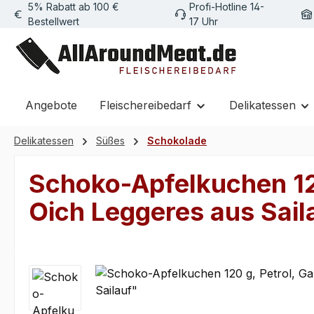
5% Rabatt ab 100 €
Profi-Hotline 14-
m Hauptinhalt springen
Zur Suche springen
Zur Hauptnavigation springen
Bestellwert
17 Uhr
Angebote
Fleischereibedarf
Delikatessen
Delikatessen
Süßes
Schokolade
Schoko-Apfelkuchen 120
Oich Leggeres aus Sail
Bildergalerie überspringen