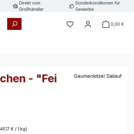
Direkt vom
Sonderkonditionen für
Großhändler
Gewerbe
0,00 €
chen - "Fei
Gaumenkitzel Sailauf
eis:
(49,17 € / 1 kg)