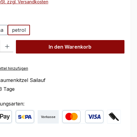
wSt. zzgl. Versandkosten
hlen
sa
petrol
l: Gib den gewünschten Wert ein oder benutze die Schaltflächen um
In den Warenkorb
ttel hinzufügen
aumenkitzel Sailauf
3 Tage
ungsarten:
Vorkasse
ple Pay
SEPA Lastschrift
Kredit- oder Debitkarte
Zahlung bei