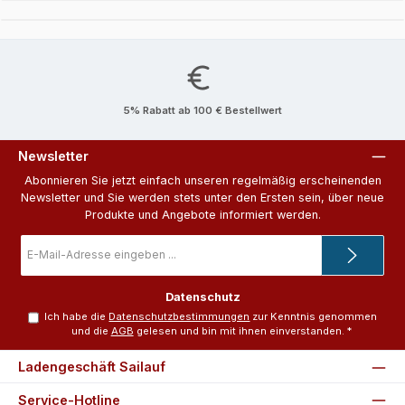
5% Rabatt ab 100 € Bestellwert
Newsletter
Abonnieren Sie jetzt einfach unseren regelmäßig erscheinenden
Newsletter und Sie werden stets unter den Ersten sein, über neue
Produkte und Angebote informiert werden.
E-
Mail-
Adresse
*
Datenschutz
Ich habe die
Datenschutzbestimmungen
zur Kenntnis genommen
und die
AGB
gelesen und bin mit ihnen einverstanden.
*
Ladengeschäft Sailauf
Service-Hotline