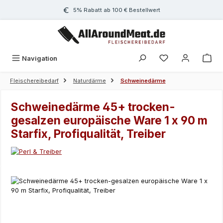
Zum Hauptinhalt springen
5% Rabatt ab 100 € Bestellwert
Navigation
Fleischereibedarf
Naturdärme
Schweinedärme
Schweinedärme 45+ trocken-
gesalzen europäische Ware 1 x 90 m
Starfix, Profiqualität, Treiber
Bildergalerie überspringen