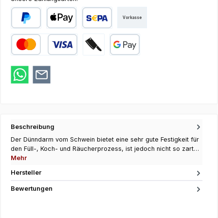
Vorkasse
PayPal
Apple Pay
SEPA Lastschrift
Kredit- oder Debitkarte
Zahlung bei Abholung
Google Pay
Beschreibung
Der Dünndarm vom Schwein bietet eine sehr gute Festigkeit für
den Füll-, Koch- und Räucherprozess, ist jedoch nicht so zart…
Mehr
Hersteller
Bewertungen