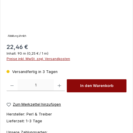
Abbildung ähnlich
Regulärer Preis:
22,46 €
Inhalt:
90 m
(0,25 € / 1 m)
Preise inkl. MwSt. zzgl. Versandkosten
Versandfertig in 3 Tagen
Produkt Anzahl: Gib den gewünschten Wert ein oder benutze die Schaltfläch
In den Warenkorb
Zum Merkzettel hinzufügen
Hersteller:
Perl & Treiber
Lieferzeit:
1-3 Tage
Unsere Zahlungsarten: