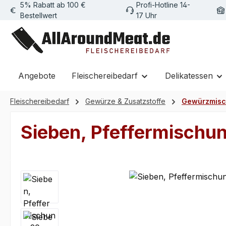
5% Rabatt ab 100 €
Profi-Hotline 14-
m Hauptinhalt springen
Zur Suche springen
Zur Hauptnavigation springen
Bestellwert
17 Uhr
Angebote
Fleischereibedarf
Delikatessen
Fleischereibedarf
Gewürze & Zusatzstoffe
Gewürzmis
Sieben, Pfeffermischu
Bildergalerie überspringen