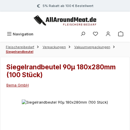
Zum Hauptinhalt springen
5% Rabatt ab 100 € Bestellwert
Navigation
Fleischereibedarf
Verpackungen
Vakuumverpackungen
Siegelrandbeutel
Siegelrandbeutel 90µ 180x280mm
(100 Stück)
Bema GmbH
Bildergalerie überspringen