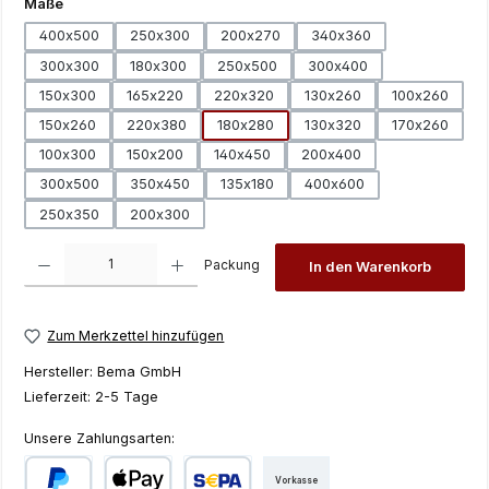
auswählen
Maße
400x500
250x300
200x270
340x360
300x300
180x300
250x500
300x400
150x300
165x220
220x320
130x260
100x260
150x260
220x380
180x280
130x320
170x260
100x300
150x200
140x450
200x400
300x500
350x450
135x180
400x600
250x350
200x300
Produkt Anzahl: Gib den gewünschten Wert ein oder benutze die Schaltfläch
Packung
In den Warenkorb
Zum Merkzettel hinzufügen
Hersteller:
Bema GmbH
Lieferzeit:
2-5 Tage
Unsere Zahlungsarten:
Vorkasse