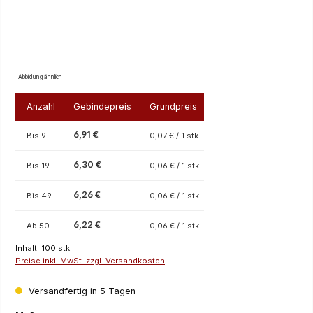
Abbildung ähnlich
Anzahl
Gebindepreis
Grundpreis
6,91 €
Bis
9
0,07 € / 1 stk
6,30 €
Bis
19
0,06 € / 1 stk
6,26 €
Bis
49
0,06 € / 1 stk
6,22 €
Ab
50
0,06 € / 1 stk
Inhalt:
100 stk
Preise inkl. MwSt. zzgl. Versandkosten
Versandfertig in 5 Tagen