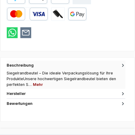
PayPal
Apple Pay
SEPA Lastschrift
Kredit- oder Debitkarte
Zahlung bei Abholung
Google Pay
Beschreibung
Siegelrandbeutel – Die ideale Verpackungslösung für Ihre
ProdukteUnsere hochwertigen Siegelrandbeutel bieten den
perfekten S…
Mehr
Hersteller
Bewertungen