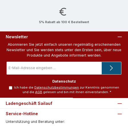
5% Rabatt ab 100 € Bestellwert
Newsletter
Abonnieren Sie jetzt einfach unseren regelmäßig erscheinenden
Newsletter und Sie werden stets unter den Ersten sein, über neue
Produkte und Angebote informiert werden.
E-
Mail-
Adresse
*
Datenschutz
Ich habe die
Datenschutzbestimmungen
zur Kenntnis genommen
und die
AGB
gelesen und bin mit ihnen einverstanden.
*
Ladengeschäft Sailauf
Service-Hotline
Unterstützung und Beratung unter: