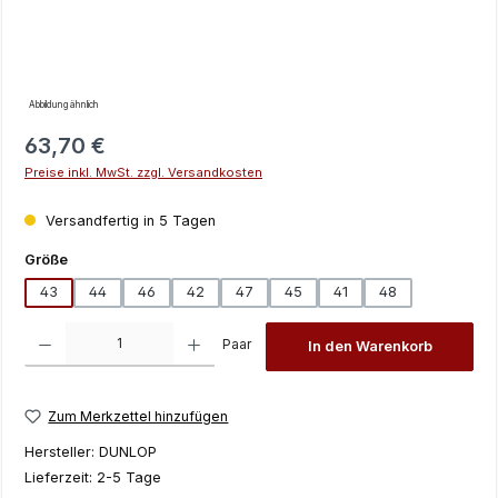
Abbildung ähnlich
Regulärer Preis:
63,70 €
Preise inkl. MwSt. zzgl. Versandkosten
Versandfertig in 5 Tagen
auswählen
Größe
43
44
46
42
47
45
41
48
Produkt Anzahl: Gib den gewünschten Wert ein oder benutze die Schaltfläch
Paar
In den Warenkorb
Zum Merkzettel hinzufügen
Hersteller:
DUNLOP
Lieferzeit:
2-5 Tage