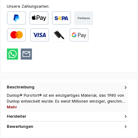
Unsere Zahlungsarten:
Vorkasse
PayPal
Apple Pay
SEPA Lastschrift
Kredit- oder Debitkarte
Zahlung bei Abholung
Google Pay
Beschreibung
Dunlop® Purofort® ist ein einzigartiges Material, das 1980 von
Dunlop entwickelt wurde. Es weist Millionen winziger, gleichm…
Mehr
Hersteller
Bewertungen