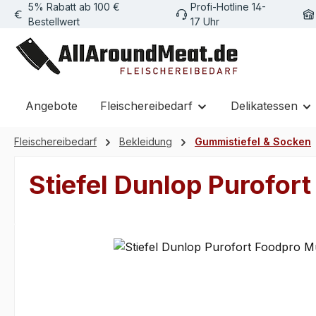
5% Rabatt ab 100 €
Profi-Hotline 14-
m Hauptinhalt springen
Zur Suche springen
Zur Hauptnavigation springen
Bestellwert
17 Uhr
Angebote
Fleischereibedarf
Delikatessen
Fleischereibedarf
Bekleidung
Gummistiefel & Socken
Stiefel Dunlop Purofort
Bildergalerie überspringen