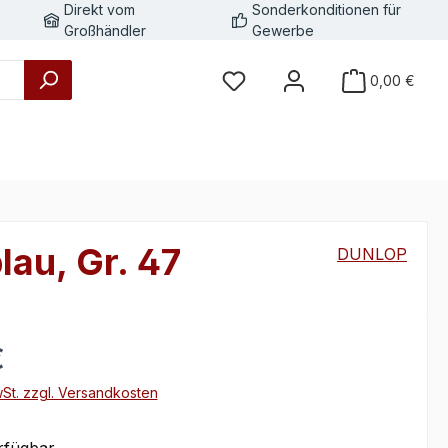
Direkt vom
Sonderkonditionen für
Großhändler
Gewerbe
0,00 €
lau, Gr. 47
DUNLOP
eis:
€
wSt. zzgl. Versandkosten