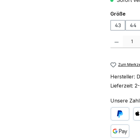
Sofort ve
ausw
Größe
43
44
Produkt Anzah
Zum Merkze
Hersteller:
Lieferzeit:
2-
Unsere Zahl
PayPal
Ap