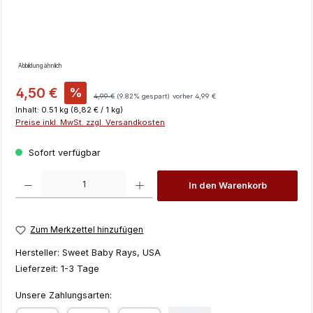
Abbildung ähnlich
Verkaufspreis:
4,50 €
%
Regulärer Preis:
4,99 €
(9.82% gespart)
vorher 4,99 €
Inhalt:
0.51 kg
(8,82 € / 1 kg)
Preise inkl. MwSt. zzgl. Versandkosten
Sofort verfügbar
Produkt Anzahl: Gib den gewünschten Wert ein oder benutze die Schaltfläch
In den Warenkorb
Zum Merkzettel hinzufügen
Hersteller:
Sweet Baby Rays, USA
Lieferzeit:
1-3 Tage
Unsere Zahlungsarten: