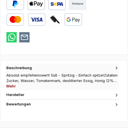
Vorkasse
PayPal
Apple Pay
SEPA Lastschrift
Kredit- oder Debitkarte
Zahlung bei Abholung
Google Pay
Beschreibung
Absolut empfehlenswert! Süß - Spritzig - Einfach spitze!Zutaten:
Zucker, Wasser, Tomatenmark, destillierter Essig, Honig (2%…
Mehr
Hersteller
Bewertungen