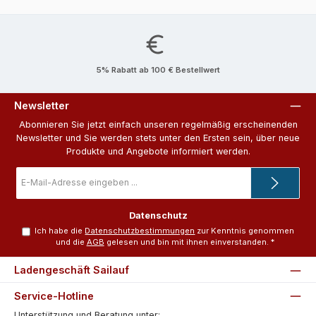
5% Rabatt ab 100 € Bestellwert
Newsletter
Abonnieren Sie jetzt einfach unseren regelmäßig erscheinenden
Newsletter und Sie werden stets unter den Ersten sein, über neue
Produkte und Angebote informiert werden.
E-
Mail-
Adresse
*
Datenschutz
Ich habe die
Datenschutzbestimmungen
zur Kenntnis genommen
und die
AGB
gelesen und bin mit ihnen einverstanden.
*
Ladengeschäft Sailauf
Service-Hotline
Unterstützung und Beratung unter: