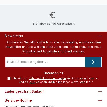
5% Rabatt ab 100 € Bestellwert
Newsletter
Abonnieren Sie jetzt einfach unseren regelmäßig erscheinenden
Newsletter und Sie werden stets unter den Ersten sein, über neue
Produkte und Angebote informiert werden.
E-
Mail-
Adresse
*
Datenschutz
Ich habe die
Datenschutzbestimmungen
zur Kenntnis genommen
und die
AGB
gelesen und bin mit ihnen einverstanden.
*
Ladengeschäft Sailauf
Service-Hotline
Unterstützung und Beratung unter: