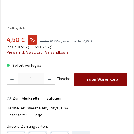
Abbildung ähnlich
Verkaufspreis:
4,50 €
%
Regulärer Preis:
4,99 €
(9.82% gespart)
vorher 4,99 €
Inhalt:
0.51 kg
(8,82 € / 1 kg)
Preise inkl. MwSt. zzgl. Versandkosten
Sofort verfügbar
Produkt Anzahl: Gib den gewünschten Wert ein oder benutze die Schaltfläch
Flasche
In den Warenkorb
Zum Merkzettel hinzufügen
Hersteller:
Sweet Baby Rays, USA
Lieferzeit:
1-3 Tage
Unsere Zahlungsarten: