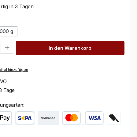
tig in 3 Tagen
wählen
.000 g
l: Gib den gewünschten Wert ein oder benutze die Schaltflächen um
In den Warenkorb
ttel hinzufügen
VO
3 Tage
ungsarten:
Vorkasse
ple Pay
SEPA Lastschrift
Kredit- oder Debitkarte
Zahlung bei