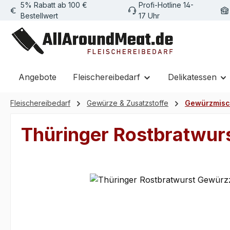
5% Rabatt ab 100 €
Profi-Hotline 14-
m Hauptinhalt springen
Zur Suche springen
Zur Hauptnavigation springen
Bestellwert
17 Uhr
Angebote
Fleischereibedarf
Delikatessen
Fleischereibedarf
Gewürze & Zusatzstoffe
Gewürzmis
Thüringer Rostbratwur
Bildergalerie überspringen