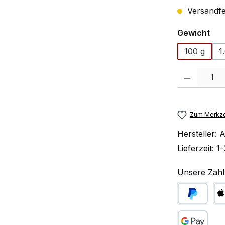
Versandfer
aus
Gewicht
100 g
1
Produkt Anzah
Zum Merkze
Hersteller:
A
Lieferzeit:
1-
Unsere Zahl
PayPal
Ap