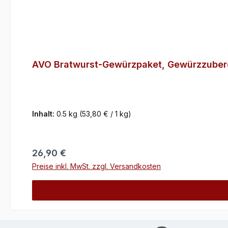
AVO Bratwurst-Gewürzpaket, Gewürzzubere
Inhalt:
0.5 kg
(53,80 € / 1 kg)
Regulärer Preis:
26,90 €
Preise inkl. MwSt. zzgl. Versandkosten