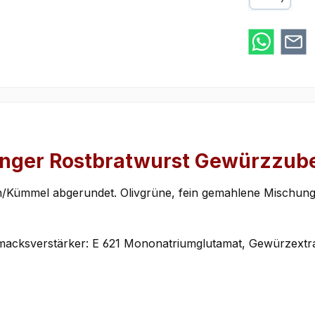
Google Pay
inger Rostbratwurst Gewürzzube
/Kümmel abgerundet. Olivgrüne, fein gemahlene Mischung 
acksverstärker: E 621 Mononatriumglutamat, Gewürzextr