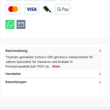
PayPal
Apple Pay
SEPA Lastschrift
Kredit- oder Debitkarte
Zahlung bei Abholung
Google Pay
Beschreibung
Thymian gemahlen Schuco 500 gSchuco-GewürzeSeit 95
Jahren Spezialist für Gewürze und Kräuter in
Premiumqualität.Seit 1929 zä…
Mehr
Hersteller
Bewertungen