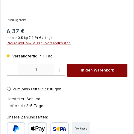
Abbildung ähnlich
Regulärer Preis:
6,37 €
Inhalt:
0.5 kg
(12,74 € / 1 kg)
Preise inkl. MwSt. zzgl. Versandkosten
Versandfertig in 1 Tag
Produkt Anzahl: Gib den gewünschten Wert ein oder benutze die Schaltfläch
In den Warenkorb
Zum Merkzettel hinzufügen
Hersteller:
Schuco
Lieferzeit:
2-5 Tage
Unsere Zahlungsarten:
Vorkasse