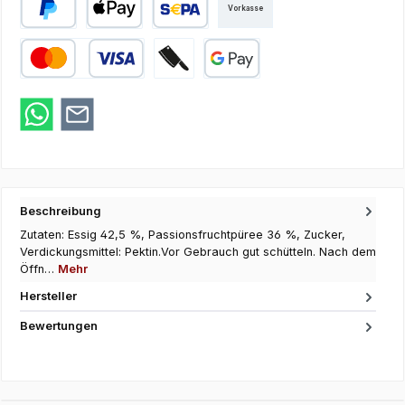
Vorkasse
PayPal
Apple Pay
SEPA Lastschrift
Kredit- oder Debitkarte
Zahlung bei Abholung
Google Pay
Beschreibung
Zutaten: Essig 42,5 %, Passionsfruchtpüree 36 %, Zucker,
Verdickungsmittel: Pektin.Vor Gebrauch gut schütteln. Nach dem
Öffn…
Mehr
Hersteller
Bewertungen