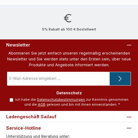
5% Rabatt ab 100 € Bestellwert
Newsletter
Abonnieren Sie jetzt einfach unseren regelmäßig erscheinenden
Newsletter und Sie werden stets unter den Ersten sein, über neue
Produkte und Angebote informiert werden.
E-
Mail-
Adresse
*
Datenschutz
Ich habe die
Datenschutzbestimmungen
zur Kenntnis genommen
und die
AGB
gelesen und bin mit ihnen einverstanden.
*
Ladengeschäft Sailauf
Service-Hotline
Unterstützung und Beratung unter: