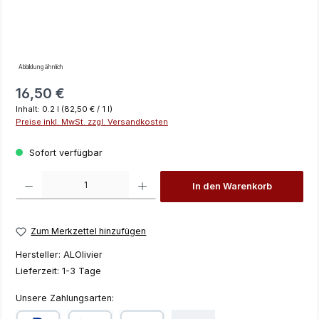
Abbildung ähnlich
Regulärer Preis:
16,50 €
Inhalt:
0.2 l
(82,50 € / 1 l)
Preise inkl. MwSt. zzgl. Versandkosten
Sofort verfügbar
Produkt Anzahl: Gib den gewünschten Wert ein oder benutze die Schaltfläch
In den Warenkorb
Zum Merkzettel hinzufügen
Hersteller:
ALOlivier
Lieferzeit:
1-3 Tage
Unsere Zahlungsarten: