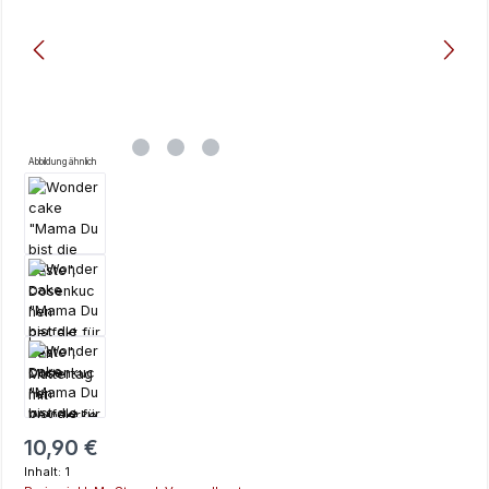
Abbildung ähnlich
Regulärer Preis:
10,90 €
Inhalt:
1