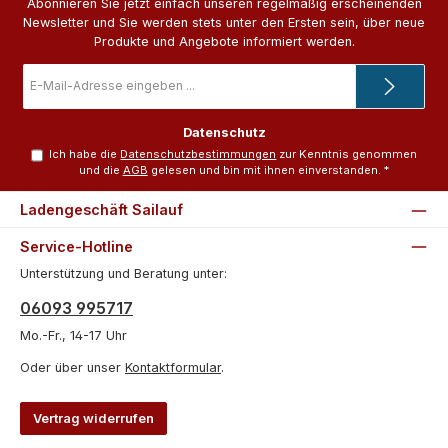
Abonnieren Sie jetzt einfach unseren regelmäßig erscheinenden
Newsletter und Sie werden stets unter den Ersten sein, über neue
Produkte und Angebote informiert werden.
E-
Mail-
Adresse
*
Datenschutz
Ich habe die
Datenschutzbestimmungen
zur Kenntnis genommen
und die
AGB
gelesen und bin mit ihnen einverstanden.
*
Ladengeschäft Sailauf
Service-Hotline
Unterstützung und Beratung unter:
06093 995717
Mo.-Fr., 14-17 Uhr
Oder über unser
Kontaktformular
.
Vertrag widerrufen