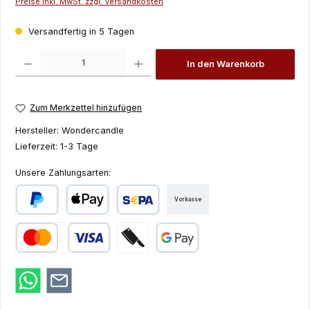
Preise inkl. MwSt. zzgl. Versandkosten
Versandfertig in 5 Tagen
Produkt Anzahl: Gib den gewünschten Wert ein oder benutze die Schaltfläch
In den Warenkorb
Zum Merkzettel hinzufügen
Hersteller:
Wondercandle
Lieferzeit:
1-3 Tage
Unsere Zahlungsarten:
Vorkasse
PayPal
Apple Pay
SEPA Lastschrift
Kredit- oder Debitkarte
Zahlung bei Abholung
Google Pay