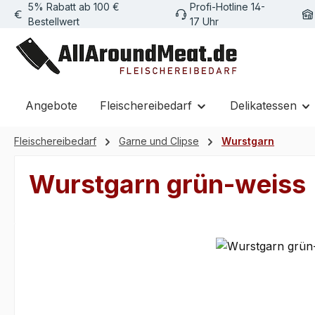
5% Rabatt ab 100 €
Profi-Hotline 14-
m Hauptinhalt springen
Zur Suche springen
Zur Hauptnavigation springen
Bestellwert
17 Uhr
Angebote
Fleischereibedarf
Delikatessen
Fleischereibedarf
Garne und Clipse
Wurstgarn
Wurstgarn grün-weiss
Bildergalerie überspringen