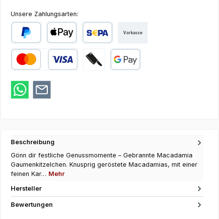
Unsere Zahlungsarten:
Vorkasse
PayPal
Apple Pay
SEPA Lastschrift
Kredit- oder Debitkarte
Zahlung bei Abholung
Google Pay
Beschreibung
Gönn dir festliche Genussmomente – Gebrannte Macadamia
Gaumenkitzelchen. Knusprig geröstete Macadamias, mit einer
feinen Kar…
Mehr
Hersteller
Bewertungen