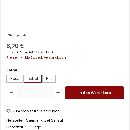
Abbildung ähnlich
Regulärer Preis:
8,90 €
Inhalt:
0.13 kg
(68,46 € / 1 kg)
Preise inkl. MwSt. zzgl. Versandkosten
auswählen
Farbe
Rosa
petrol
Rot
Produkt Anzahl: Gib den gewünschten Wert ein oder benutze die Schaltfläch
In den Warenkorb
Zum Merkzettel hinzufügen
Hersteller:
Gaumenkitzel Sailauf
Lieferzeit:
1-3 Tage