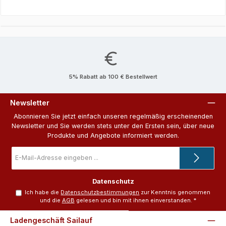
5% Rabatt ab 100 € Bestellwert
Newsletter
Abonnieren Sie jetzt einfach unseren regelmäßig erscheinenden
Newsletter und Sie werden stets unter den Ersten sein, über neue
Produkte und Angebote informiert werden.
E-
Mail-
Adresse
*
Datenschutz
Ich habe die
Datenschutzbestimmungen
zur Kenntnis genommen
und die
AGB
gelesen und bin mit ihnen einverstanden.
*
Ladengeschäft Sailauf