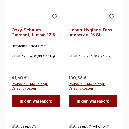
Oxxy-Schaum
Hobart Hygiene Tabs
Diamant, flüssig 12,5
Intensiv a. 15 St.
Kg
Hersteller:
Ernst GmbH
Inhalt:
12.5 kg
(3,33 € / 1 kg)
Inhalt:
15 stk
(6,70 € / 1 stk)
Regulärer Preis:
Regulärer Preis:
41,60 €
100,56 €
Preise inkl. MwSt. zzgl.
Preise inkl. MwSt. zzgl.
Versandkosten
Versandkosten
In den Warenkorb
In den Warenkorb