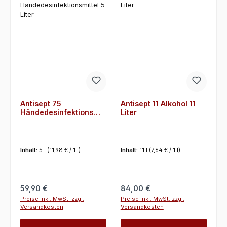
Antisept 75
Antisept 11 Alkohol 11
Händedesinfektionsmit
Liter
tel 5 Liter
Inhalt:
5 l
(11,98 € / 1 l)
Inhalt:
11 l
(7,64 € / 1 l)
Regulärer Preis:
Regulärer Preis:
59,90 €
84,00 €
Preise inkl. MwSt. zzgl.
Preise inkl. MwSt. zzgl.
Versandkosten
Versandkosten