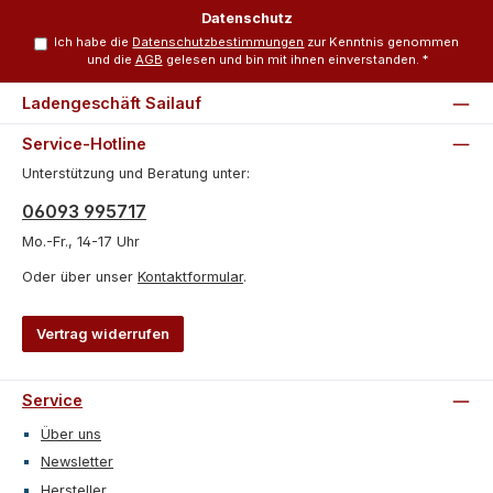
*
Datenschutz
Ich habe die
Datenschutzbestimmungen
zur Kenntnis genommen
und die
AGB
gelesen und bin mit ihnen einverstanden.
*
Ladengeschäft Sailauf
Service-Hotline
Unterstützung und Beratung unter:
06093 995717
Mo.-Fr., 14-17 Uhr
Oder über unser
Kontaktformular
.
Vertrag widerrufen
Service
Über uns
Newsletter
Hersteller