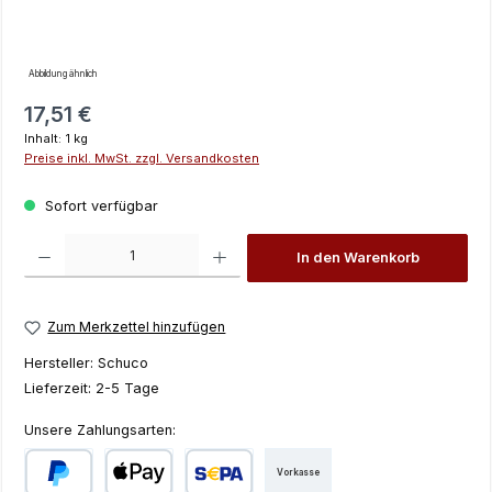
Abbildung ähnlich
Regulärer Preis:
17,51 €
Inhalt:
1 kg
Preise inkl. MwSt. zzgl. Versandkosten
Sofort verfügbar
Produkt Anzahl: Gib den gewünschten Wert ein oder benutze die Schaltfläch
In den Warenkorb
Zum Merkzettel hinzufügen
Hersteller:
Schuco
Lieferzeit:
2-5 Tage
Unsere Zahlungsarten:
Vorkasse