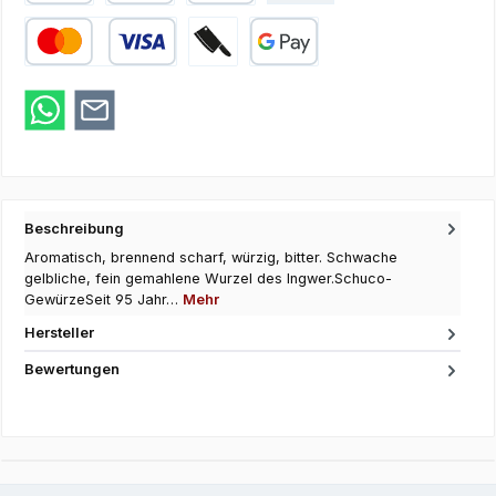
PayPal
Apple Pay
SEPA Lastschrift
Kredit- oder Debitkarte
Zahlung bei Abholung
Google Pay
Beschreibung
Aromatisch, brennend scharf, würzig, bitter. Schwache
gelbliche, fein gemahlene Wurzel des Ingwer.Schuco-
GewürzeSeit 95 Jahr…
Mehr
Hersteller
Bewertungen