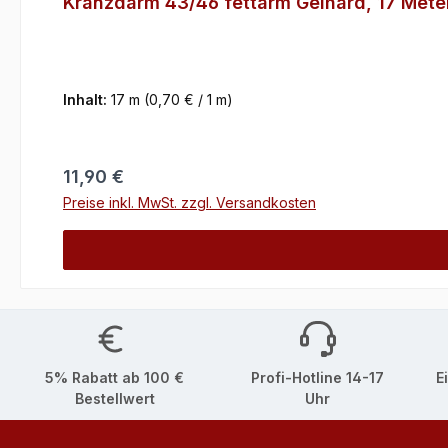
Kranzdarm 43/46 fettarm Gelhard, 17 Meter
Inhalt:
17 m
(0,70 € / 1 m)
Regulärer Preis:
11,90 €
Preise inkl. MwSt. zzgl. Versandkosten
5% Rabatt ab 100 €
Profi-Hotline 14-17
E
Bestellwert
Uhr