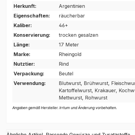
Herkunft:
Argentinien
Eigenschaften:
räucherbar
Kaliber:
46+
Konservierung:
trocken gesalzen
Länge:
17 Meter
Marke:
Rheingold
Nutztier:
Rind
Verpackung:
Beutel
Verwendung:
Blutwurst, Brühwurst, Fleischwur
Kartoffelwurst, Krakauer, Kochw
Mettwurst, Rohwurst
Angaben gemäß Hersteller. Irrtum und Änderung vorbehalten.
Ähnliche Artikel
Passende Gewürze und Zusatzstoffe