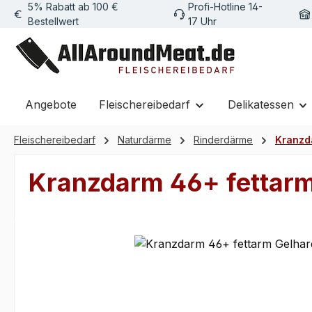
5% Rabatt ab 100 €
Profi-Hotline 14-
m Hauptinhalt springen
Zur Suche springen
Zur Hauptnavigation springen
Bestellwert
17 Uhr
Angebote
Fleischereibedarf
Delikatessen
Fleischereibedarf
Naturdärme
Rinderdärme
Kranzd
Kranzdarm 46+ fettarm 
Bildergalerie überspringen