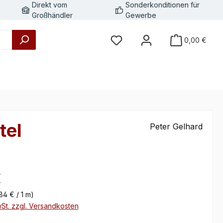
Direkt vom
Sonderkonditionen für
Großhändler
Gewerbe
0,00 €
tel
Peter Gelhard
eis:
€
84 € / 1 m)
wSt. zzgl. Versandkosten