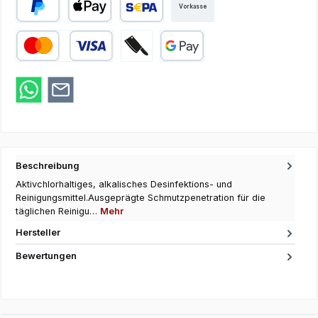
Vorkasse
PayPal
Apple Pay
SEPA Lastschrift
Kredit- oder Debitkarte
Zahlung bei Abholung
Google Pay
Beschreibung
Aktivchlorhaltiges, alkalisches Desinfektions- und
Reinigungsmittel.Ausgeprägte Schmutzpenetration für die
täglichen Reinigu…
Mehr
Hersteller
Bewertungen