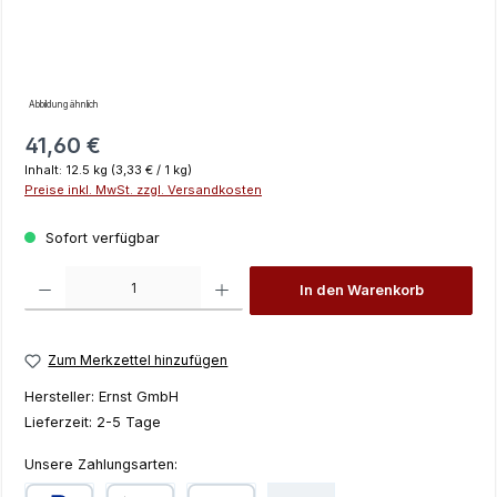
Abbildung ähnlich
Regulärer Preis:
41,60 €
Inhalt:
12.5 kg
(3,33 € / 1 kg)
Preise inkl. MwSt. zzgl. Versandkosten
Sofort verfügbar
Produkt Anzahl: Gib den gewünschten Wert ein oder benutze die Schaltfläch
In den Warenkorb
Zum Merkzettel hinzufügen
Hersteller:
Ernst GmbH
Lieferzeit:
2-5 Tage
Unsere Zahlungsarten: