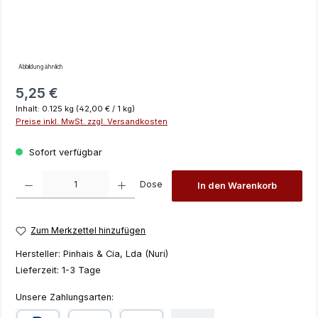
Abbildung ähnlich
Regulärer Preis:
5,25 €
Inhalt:
0.125 kg
(42,00 € / 1 kg)
Preise inkl. MwSt. zzgl. Versandkosten
Sofort verfügbar
Produkt Anzahl: Gib den gewünschten Wert ein oder benutze die Schaltfläch
Dose
In den Warenkorb
Zum Merkzettel hinzufügen
Hersteller:
Pinhais & Cia, Lda (Nuri)
Lieferzeit:
1-3 Tage
Unsere Zahlungsarten: