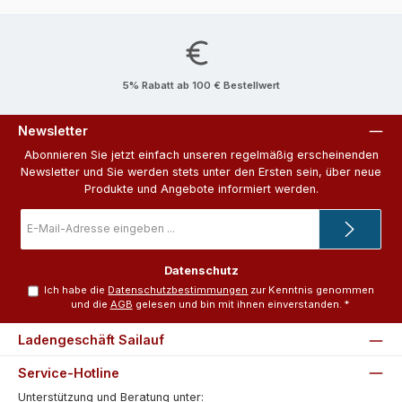
5% Rabatt ab 100 € Bestellwert
Newsletter
Abonnieren Sie jetzt einfach unseren regelmäßig erscheinenden
Newsletter und Sie werden stets unter den Ersten sein, über neue
Produkte und Angebote informiert werden.
E-
Mail-
Adresse
*
Datenschutz
Ich habe die
Datenschutzbestimmungen
zur Kenntnis genommen
und die
AGB
gelesen und bin mit ihnen einverstanden.
*
Ladengeschäft Sailauf
Service-Hotline
Unterstützung und Beratung unter: