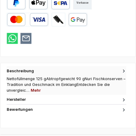
Vorkasse
PayPal
Apple Pay
SEPA Lastschrift
Kredit- oder Debitkarte
Zahlung bei Abholung
Google Pay
Beschreibung
Nettofüllmenge 125 gAbtropfgewicht 90 gNuri Fischkonserven –
Tradition und Geschmack im EinklangEntdecken Sie die
unvergleic…
Mehr
Hersteller
Bewertungen