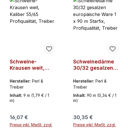
Schweine-
Schweinedärme
Krausen weit,
30/32 gesalzen
Kaliber 55/65
europäische
Profiqualität,
Ware 1 x 90 m
Hersteller:
Perl &
Hersteller:
Perl &
Treiber
Starfix,
Treiber
Treiber
Profiqualität,
Inhalt:
9 m
(1,79 € / 1
Inhalt:
90 m
(0,34 € / 1
Treiber
m)
m)
Regulärer Preis:
Regulärer Preis:
16,07 €
30,35 €
Preise inkl. MwSt. zzgl.
Preise inkl. MwSt. zzgl.