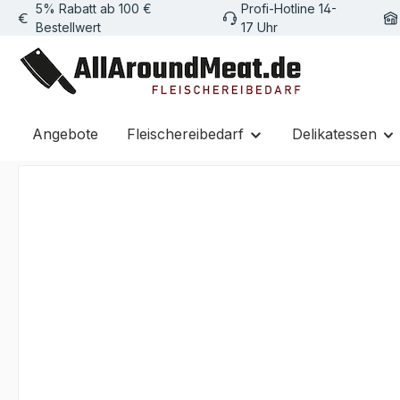
5% Rabatt ab 100 €
Profi-Hotline 14-
m Hauptinhalt springen
Zur Suche springen
Zur Hauptnavigation springen
Bestellwert
17 Uhr
Angebote
Fleischereibedarf
Delikatessen