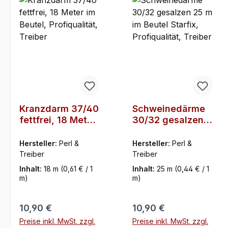
Kranzdarm 37/40
Schweinedärme
fettfrei, 18 Meter
30/32 gesalzen
im Beutel,
25 m im Beutel
Profiqualität,
Starfix,
Hersteller:
Perl &
Hersteller:
Perl &
Treiber
Profiqualität,
Treiber
Treiber
Treiber
Inhalt:
18 m
(0,61 € / 1
Inhalt:
25 m
(0,44 € / 1
m)
m)
Regulärer Preis:
Regulärer Preis:
10,90 €
10,90 €
Preise inkl. MwSt. zzgl.
Preise inkl. MwSt. zzgl.