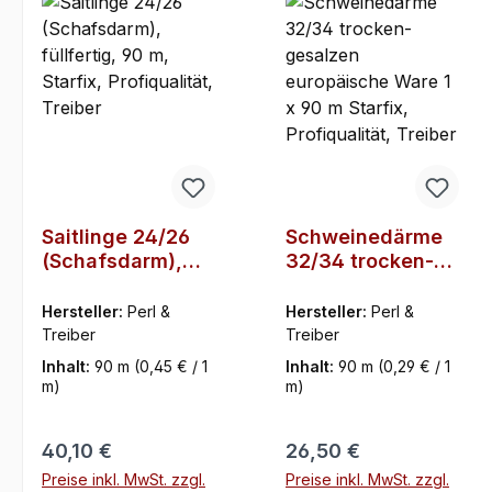
Saitlinge 24/26
Schweinedärme
(Schafsdarm),
32/34 trocken-
füllfertig, 90 m,
gesalzen
Starfix,
europäische
Hersteller:
Perl &
Hersteller:
Perl &
Profiqualität,
Ware 1 x 90 m
Treiber
Treiber
Treiber
Starfix,
Inhalt:
90 m
(0,45 € / 1
Inhalt:
90 m
(0,29 € / 1
Profiqualität,
m)
m)
Treiber
Regulärer Preis:
Regulärer Preis:
40,10 €
26,50 €
Preise inkl. MwSt. zzgl.
Preise inkl. MwSt. zzgl.