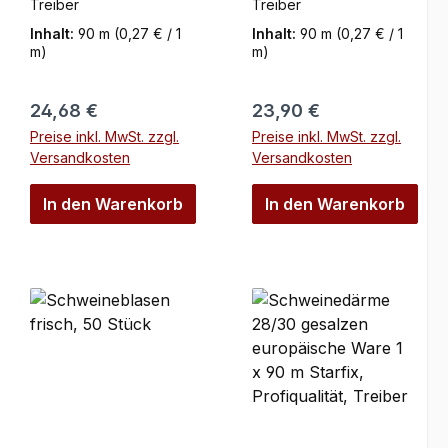
Ware 1 x 90 m
Ware 1 x 90 m
Treiber
Treiber
Starfix,
Starfix,
Inhalt:
90 m
(0,27 € / 1
Inhalt:
90 m
(0,27 € / 1
Profiqualität,
Profiqualität,
m)
m)
Treiber
Treiber
Regulärer Preis:
Regulärer Preis:
24,68 €
23,90 €
Preise inkl. MwSt. zzgl.
Preise inkl. MwSt. zzgl.
Versandkosten
Versandkosten
In den Warenkorb
In den Warenkorb