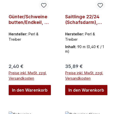
Günter/Schweine
Saitlinge 22/24
butten/Endkeil, 1
(Schafsdarm),
Stück im Beutel,
füllfertig, 90 m,
Profiqualität,
Starfix,
Hersteller:
Perl &
Hersteller:
Perl &
Treiber
Profiqualität,
Treiber
Treiber
Treiber
Inhalt:
90 m
(0,40 € / 1
m)
Regulärer Preis:
Regulärer Preis:
2,40 €
35,89 €
Preise inkl. MwSt. zzgl.
Preise inkl. MwSt. zzgl.
Versandkosten
Versandkosten
In den Warenkorb
In den Warenkorb