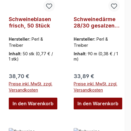
Schweineblasen
Schweinedärme
frisch, 50 Stück
28/30 gesalzen
europäische
Ware 1 x 90 m
Hersteller:
Perl &
Hersteller:
Perl &
Starfix,
Treiber
Treiber
Profiqualität,
Inhalt:
50 stk
(0,77 € /
Inhalt:
90 m
(0,38 € / 1
Treiber
1 stk)
m)
Regulärer Preis:
Regulärer Preis:
38,70 €
33,89 €
Preise inkl. MwSt. zzgl.
Preise inkl. MwSt. zzgl.
Versandkosten
Versandkosten
In den Warenkorb
In den Warenkorb