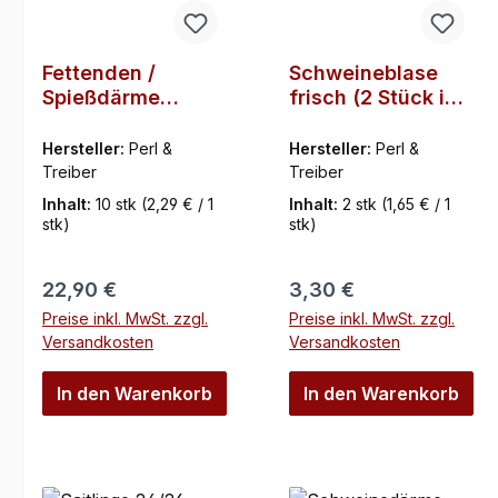
Fettenden /
Schweineblase
Spießdärme
frisch (2 Stück im
grün-weiß, 10
Beutel)
Abschn. a 50 cm
Hersteller:
Perl &
Hersteller:
Perl &
pro Beutel
Treiber
Treiber
1100/1300 g pro
Inhalt:
10 stk
(2,29 € / 1
Inhalt:
2 stk
(1,65 € / 1
St, Treiber
stk)
stk)
Regulärer Preis:
Regulärer Preis:
22,90 €
3,30 €
Preise inkl. MwSt. zzgl.
Preise inkl. MwSt. zzgl.
Versandkosten
Versandkosten
In den Warenkorb
In den Warenkorb