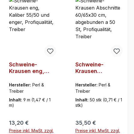
Schweine-
Schweine-
Krausen eng,
Krausen
Kaliber 55/50 und
Abschnitte
enger,
60/65x30 cm,
Hersteller:
Perl &
Hersteller:
Perl &
Profiqualität,
abgebunden a 50
Treiber
Treiber
Treiber
St, Profiqualität,
Inhalt:
9 m
(1,47 € / 1
Inhalt:
50 stk
(0,71 € / 1
Treiber
m)
stk)
Regulärer Preis:
Regulärer Preis:
13,20 €
35,50 €
Preise inkl. MwSt. zzgl.
Preise inkl. MwSt. zzgl.