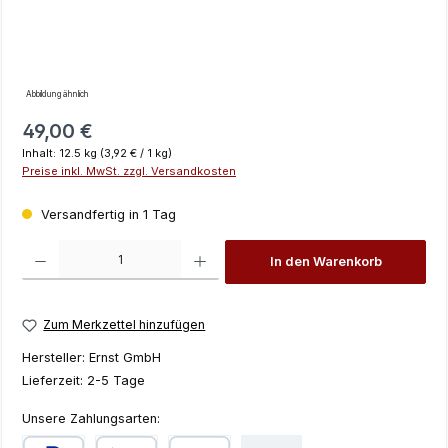
Abbildung ähnlich
Regulärer Preis:
49,00 €
Inhalt:
12.5 kg
(3,92 € / 1 kg)
Preise inkl. MwSt. zzgl. Versandkosten
Versandfertig in 1 Tag
Produkt Anzahl: Gib den gewünschten Wert ein oder benutze die Schaltfläch
In den Warenkorb
Zum Merkzettel hinzufügen
Hersteller:
Ernst GmbH
Lieferzeit:
2-5 Tage
Unsere Zahlungsarten: