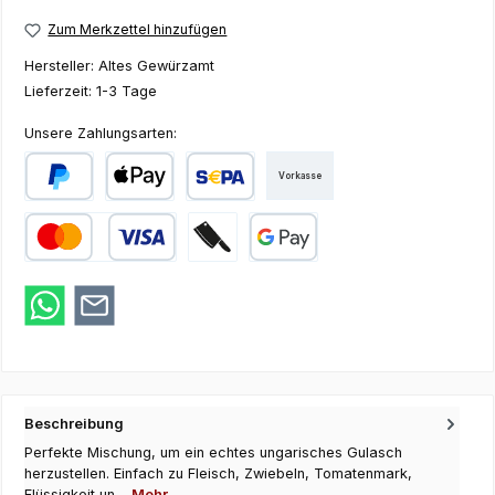
Zum Merkzettel hinzufügen
Hersteller:
Altes Gewürzamt
Lieferzeit:
1-3 Tage
Unsere Zahlungsarten:
Vorkasse
PayPal
Apple Pay
SEPA Lastschrift
Kredit- oder Debitkarte
Zahlung bei Abholung
Google Pay
Beschreibung
Perfekte Mischung, um ein echtes ungarisches Gulasch
herzustellen. Einfach zu Fleisch, Zwiebeln, Tomatenmark,
Flüssigkeit un…
Mehr