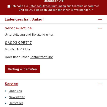
Datenschutz
Ich habe die
Datenschutzbestimmungen
zur Kenntnis genommen
und die
AGB
gelesen und bin mit ihnen einverstanden.
*
Ladengeschäft Sailauf
Service-Hotline
Unterstützung und Beratung unter:
06093 995717
Mo.-Fr., 14-17 Uhr
Oder über unser
Kontaktformular
.
Vertrag widerrufen
Service
Über uns
Newsletter
Hersteller