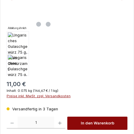
Abbildung ähnlich
Regulärer Preis:
11,00 €
Inhalt:
0.075 kg
(146,67 € / 1 kg)
Preise inkl. MwSt. zzgl. Versandkosten
Versandfertig in 3 Tagen
Produkt Anzahl: Gib den gewünschten Wert ein oder benutze die Schaltfläch
In den Warenkorb