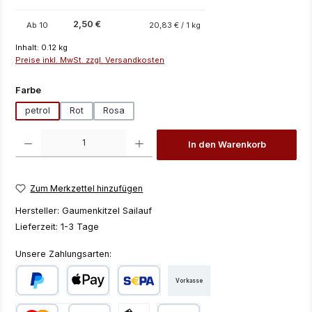
2,50 €
Ab
10
20,83 € / 1 kg
Inhalt:
0.12 kg
Preise inkl. MwSt. zzgl. Versandkosten
auswählen
Farbe
petrol
Rot
Rosa
Produkt Anzahl: Gib den gewünschten Wert ein oder benutze die Schaltfläch
In den Warenkorb
Zum Merkzettel hinzufügen
Hersteller:
Gaumenkitzel Sailauf
Lieferzeit:
1-3 Tage
Unsere Zahlungsarten:
Vorkasse
PayPal
Apple Pay
SEPA Lastschrift