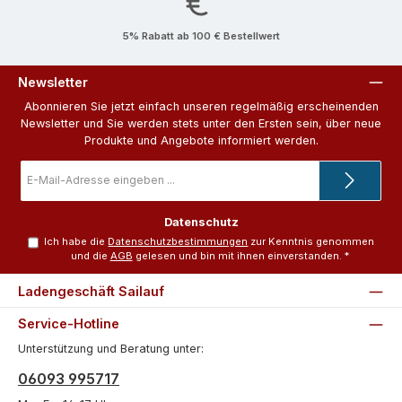
5% Rabatt ab 100 € Bestellwert
Newsletter
Abonnieren Sie jetzt einfach unseren regelmäßig erscheinenden
Newsletter und Sie werden stets unter den Ersten sein, über neue
Produkte und Angebote informiert werden.
E-
Mail-
Adresse
*
Datenschutz
Ich habe die
Datenschutzbestimmungen
zur Kenntnis genommen
und die
AGB
gelesen und bin mit ihnen einverstanden.
*
Ladengeschäft Sailauf
Service-Hotline
Unterstützung und Beratung unter:
06093 995717