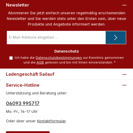
Newsletter
Abonnieren Sie jetzt einfach unseren regelmäßig erscheinenden
Newsletter und Sie werden stets unter den Ersten sein, über neue
Produkte und Angebote informiert werden.
E-
Mail-
Adresse
*
Datenschutz
Ich habe die
Datenschutzbestimmungen
zur Kenntnis genommen
und die
AGB
gelesen und bin mit ihnen einverstanden.
*
Ladengeschäft Sailauf
Service-Hotline
Unterstützung und Beratung unter:
06093 995717
Mo.-Fr., 14-17 Uhr
Oder über unser
Kontaktformular
.