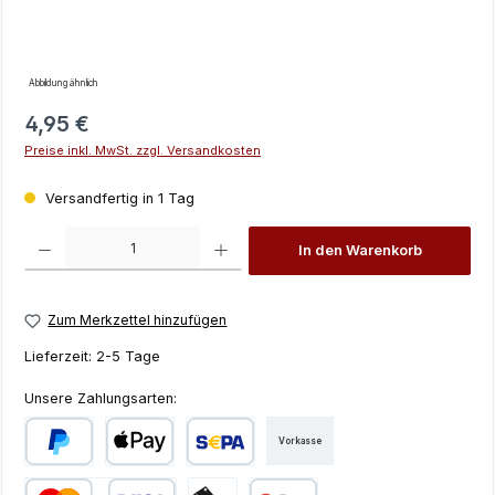
Abbildung ähnlich
Regulärer Preis:
4,95 €
Preise inkl. MwSt. zzgl. Versandkosten
Versandfertig in 1 Tag
Produkt Anzahl: Gib den gewünschten Wert ein oder benutze die Schaltfläch
In den Warenkorb
Zum Merkzettel hinzufügen
Lieferzeit:
2-5 Tage
Unsere Zahlungsarten:
Vorkasse
PayPal
Apple Pay
SEPA Lastschrift